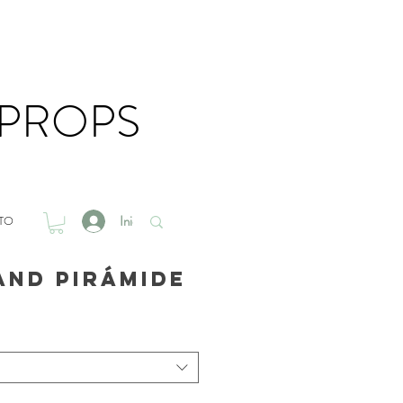
 PROPS
Iniciar sesión
TO
and Pirámide