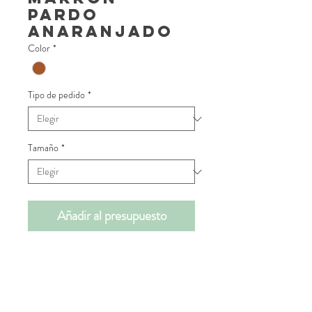
pardo
anaranjado
Color
*
Tipo de pedido
*
Tamaño
*
Añadir al presupuesto
📝INFORMACIÓN DE
PRODUCTO
Esta mesa pedestal hexágonal tiene un