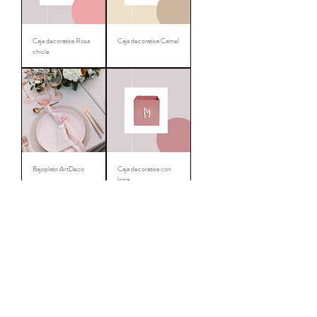
Caja decorativa Rosa
Caja decorativa Camel
chicle
Bajoplato ArtDeco
Caja decorativa con
letra
Novedad 🥳
Número de mesa
Números decorativos
ArtDeco
pequeños