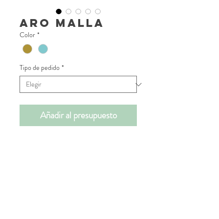
Aro Malla
Color
*
Tipo de pedido
*
Añadir al presupuesto
📝INFORMACIÓN DE
PRODUCTO
La malla tiene un sinfin de posibilidades
📐MEDIDAS
para que tu deco quede espectacular.