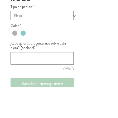
Tipo de pedido
*
Color
*
¿Qué quieres preguntarnos sobre esta
pieza? (opcional)
0/500
Añadir al presupuesto
📝INFORMACIÓN DE
PRODUCTO
Presenta tu mesa dulce o salada en