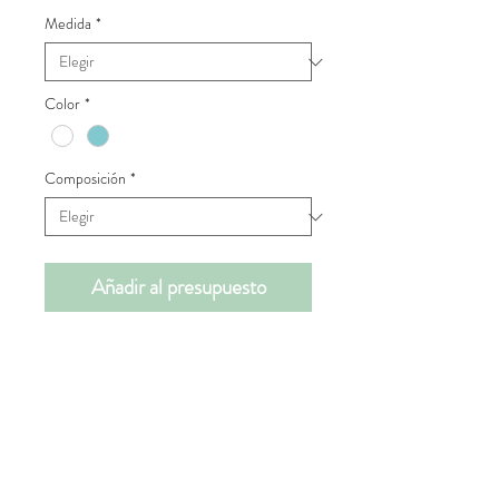
Medida
*
Color
*
Composición
*
Añadir al presupuesto
📝INFORMACIÓN DE
PRODUCTO
Las estructuras con malla son muy
📐MEDIDAS