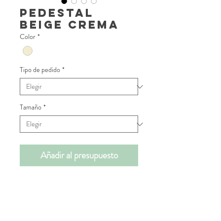
Pedestal
Beige crema
Color
*
Tipo de pedido
*
Tamaño
*
Añadir al presupuesto
📝INFORMACIÓN DE
PRODUCTO
Presenta tus montajes con estas peanas,