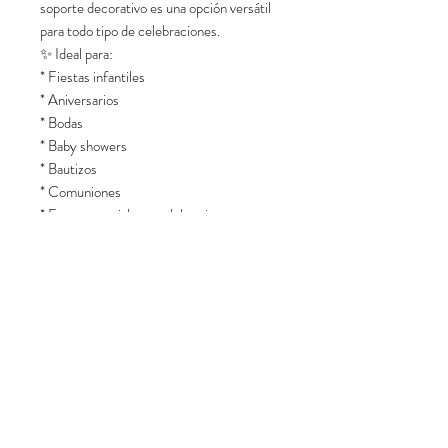
soporte decorativo es una opción versátil
para todo tipo de celebraciones.
✨ Ideal para:
* Fiestas infantiles
* Aniversarios
* Bodas
* Baby showers
* Bautizos
* Comuniones
* Eventos sociales y celebraciones
especiales
Características del producto:
* Medida: 30 x 15 x 15 cm
* Color: Lila
* Diseño: Minimalista y moderno
* Material resistente y estable
* Uso decorativo para montaje de eventos
Perfecto para exhibir tortas, centros de
mesa, arreglos florales, souvenirs, cajas
decorativas o complementar