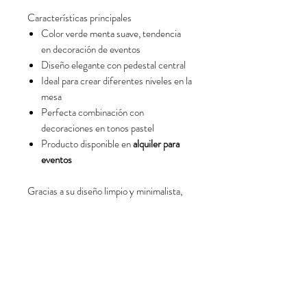
Características principales
Color verde menta suave, tendencia
en decoración de eventos
Diseño elegante con pedestal central
Ideal para crear diferentes niveles en la
mesa
Perfecta combinación con
decoraciones en tonos pastel
Producto disponible en
alquiler para
eventos
Gracias a su diseño limpio y minimalista,
esta base para tartas se adapta a múltiples
estilos: decoración vintage, temática
infantil, estilo boho, minimalista o
moderna.
Si estás organizando un cumpleaños o
cualquier celebración y quieres que tu