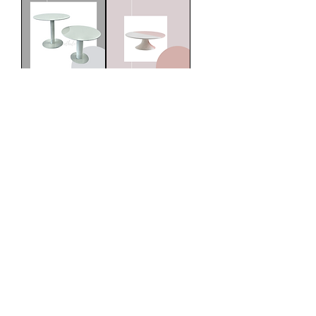
Base Stand redondo
Base Stand redonda
gris nube
Pink
Bandeja Stand Bunny
Base Stand redondo
lila pastel
Cargar más