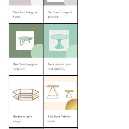
Base Stand hexagonal
Base Stand hexagonal
blanco
gris nube
Base Stand hexagonal
Stand redondo verde
verde mint
mint melamina
Bandeja hexagon
Base Stand Pirámide
espejo
dorada