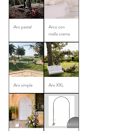
Aro pastel
Arco con
malla crema
Aro simple
Aro XXL